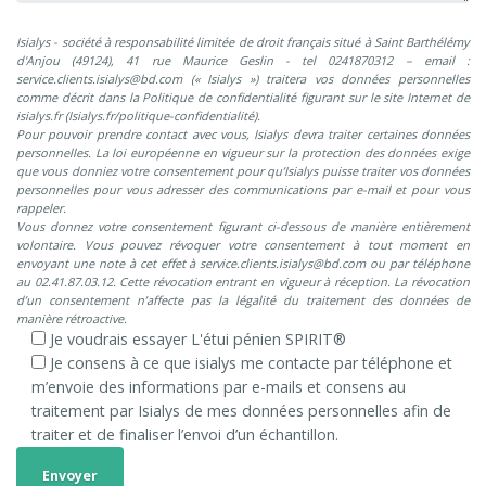
Isialys - société à responsabilité limitée de droit français situé à Saint Barthélémy
d'Anjou (49124), 41 rue Maurice Geslin - tel 0241870312 – email :
service.clients.isialys@bd.com (« Isialys ») traitera vos données personnelles
comme décrit dans la Politique de confidentialité figurant sur le site Internet de
isialys.fr (Isialys.fr/politique-confidentialité).
Pour pouvoir prendre contact avec vous, Isialys devra traiter certaines données
personnelles. La loi européenne en vigueur sur la protection des données exige
que vous donniez votre consentement pour qu’Isialys puisse traiter vos données
personnelles pour vous adresser des communications par e-mail et pour vous
rappeler.
Vous donnez votre consentement figurant ci-dessous de manière entièrement
volontaire. Vous pouvez révoquer votre consentement à tout moment en
envoyant une note à cet effet à service.clients.isialys@bd.com ou par téléphone
au 02.41.87.03.12. Cette révocation entrant en vigueur à réception. La révocation
d’un consentement n’affecte pas la légalité du traitement des données de
manière rétroactive.
Je voudrais essayer L'étui pénien SPIRIT®
Je consens à ce que isialys me contacte par téléphone et
m’envoie des informations par e-mails et consens au
traitement par Isialys de mes données personnelles afin de
traiter et de finaliser l’envoi d’un échantillon.