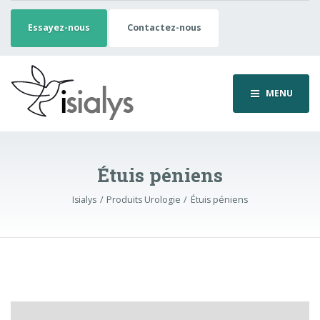
Essayez-nous
Contactez-nous
MENU
Étuis péniens
Isialys
Produits Urologie
Étuis péniens