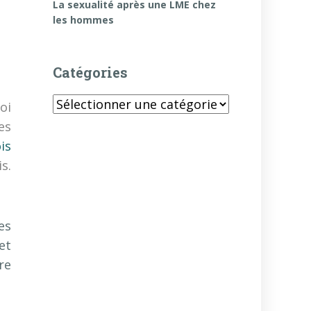
La sexualité après une LME chez
les hommes
Catégories
Catégories
oi
es
is
s.
es
et
re