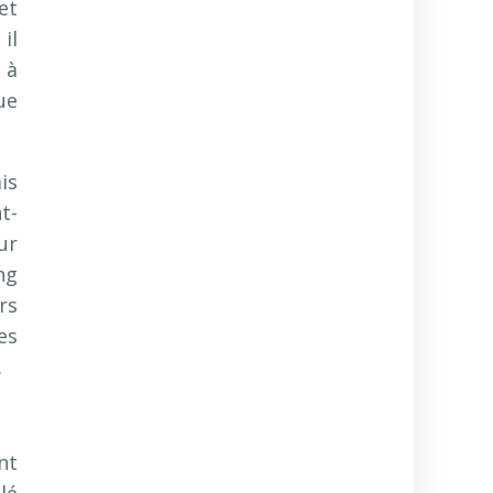
et
 il
 à
ue
is
t-
ur
ng
rs
es
.
nt