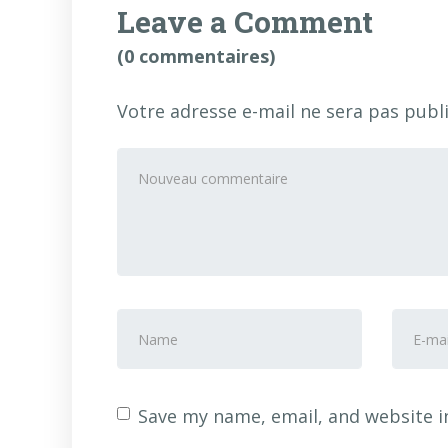
Leave a Comment
(0 commentaires)
Votre adresse e-mail ne sera pas publi
Votre
commentaire
*
Prénom
Adres
et
e-
nom
*
mail
*
Save my name, email, and website i