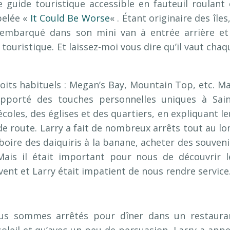
e guide touristique accessible en fauteuil roulant 
pelée «
It Could Be Worse
« . Étant originaire des îles,
 embarqué dans son mini van à entrée arrière et
ouristique. Et laissez-moi vous dire qu’il vaut chaq
its habituels : Megan’s Bay, Mountain Top, etc. Ma
 apporté des touches personnelles uniques à Sain
coles, des églises et des quartiers, en expliquant le
 de route. Larry a fait de nombreux arrêts tout au lo
boire des daiquiris à la banane, acheter des souveni
 Mais il était important pour nous de découvrir l
vent et Larry était impatient de nous rendre service
us sommes arrêtés pour dîner dans un restaura