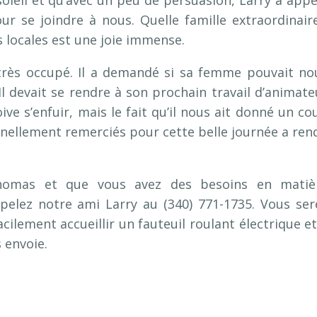
leil et qu’avec un peu de persuasion, Larry a appe
r se joindre à nous. Quelle famille extraordinaire
 locales est une joie immense.
très occupé. Il a demandé si sa femme pouvait no
Il devait se rendre à son prochain travail d’animate
oive s’enfuir, mais le fait qu’il nous ait donné un co
sonnellement remerciés pour cette belle journée a ren
 Thomas et que vous avez des besoins en matiè
appelez notre ami Larry au (340) 771-1735. Vous ser
acilement accueillir un fauteuil roulant électrique et
 envoie.