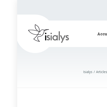
Accu
Isialys
Article