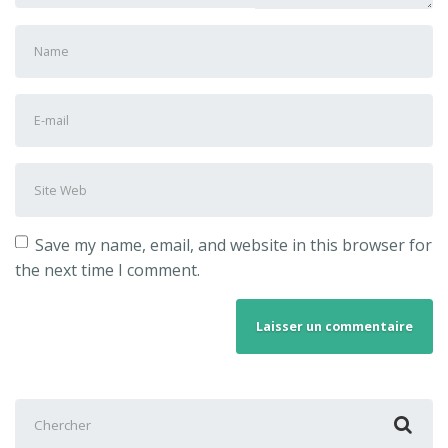
Prénom
et
nom
*
Adresse
e-
mail
Site
*
Web
Save my name, email, and website in this browser for
the next time I comment.
Chercher
: