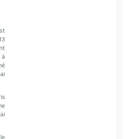
st
13
nt
 à
né
ai
is
ne
ai
le