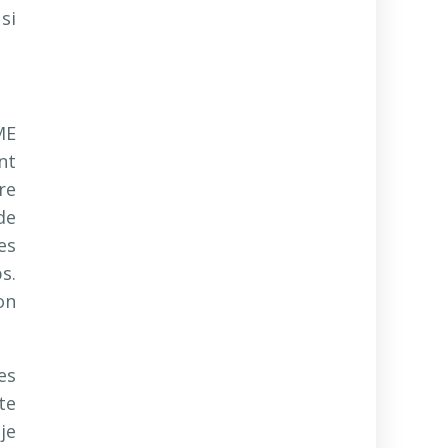
si
ME
nt
re
de
es
s.
on
es
te
je