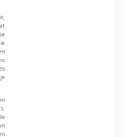
t,
et
se
ie
en
ps
es
je
in
s.
de
on
en