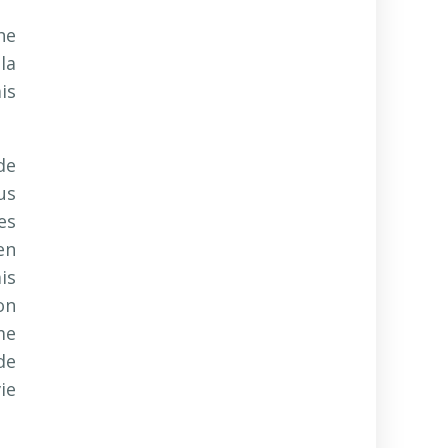
he
la
is
de
us
es
en
is
on
me
de
ie