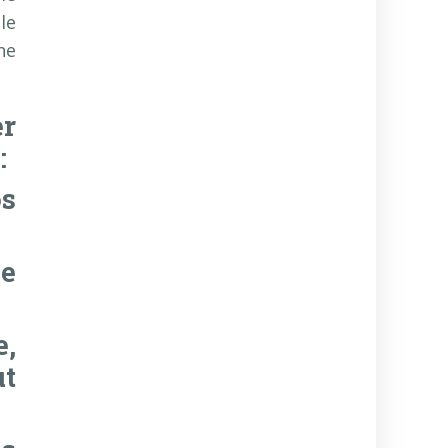
le
ne
er
:
os
ue
e,
ut