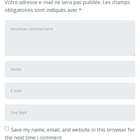
Votre adresse e-mail ne sera pas publiée.
Les champs
obligatoires sont indiqués avec
*
Votre
commentaire
*
Prénom
et
nom
*
Adresse
e-
mail
Site
*
Web
Save my name, email, and website in this browser for
the next time I comment.