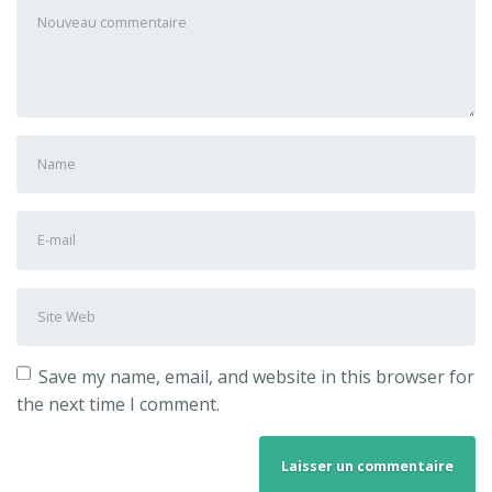
Votre
commentaire
*
Prénom
et
nom
*
Adresse
e-
mail
Site
*
Web
Save my name, email, and website in this browser for
the next time I comment.